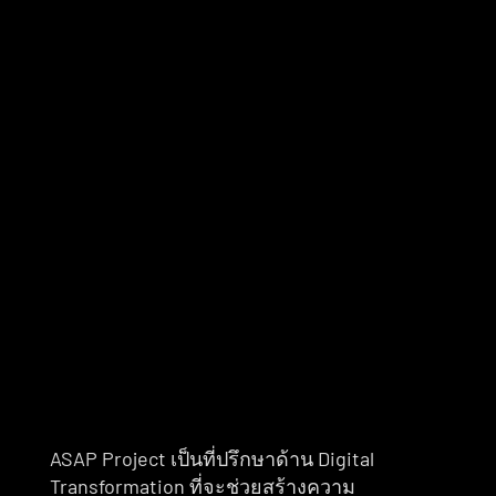
(Next Action) หากไม่มีการสรุปไว้ จะทำให้คน
ที่ไม่ได้เข้าประชุมไม่ทราบ และอาจต้องทำประ
ชุมซ้ำๆ อีกหลายรอบ และหากไม่มีการระบุให้
ชัดเจนว่าใครต้องทำอะไรต่อหลังจากเข้า
ประชุมแล้ว ก็จะทำให้การประชุมไม่มีความ
หมาย หรือไม่มีอะไรเกิดขึ้น 
ASAP Project เป็นที่ปรึกษาด้าน Digital 
Transformation ที่จะช่วยสร้างความ