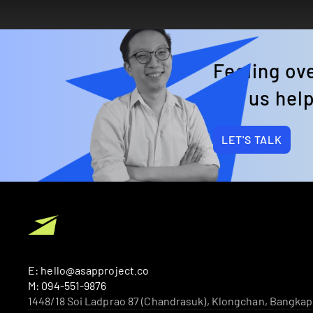
Feeling o
Let us help
LET'S TALK
E: hello@asapproject.co
M: 094-551-9876
1448/18 Soi Ladprao 87 (Chandrasuk), Klongchan, Bangkap