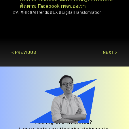
ติดตาม Facebook เพจของเรา
#AI #HR #AITrends #DX #DigitalTransfomration
< PREVIOUS
NEXT >
Feeling overwhelmed? 
Let us help you find the right tools.