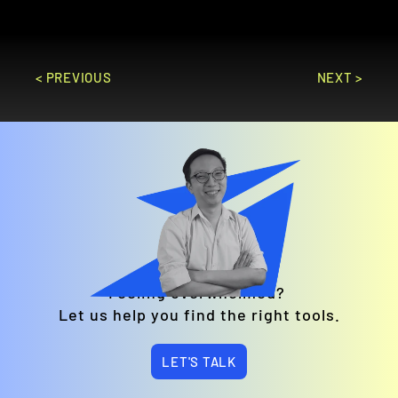
< PREVIOUS
NEXT >
Feeling overwhelmed? 
Let us help you find the right tools.
LET'S TALK