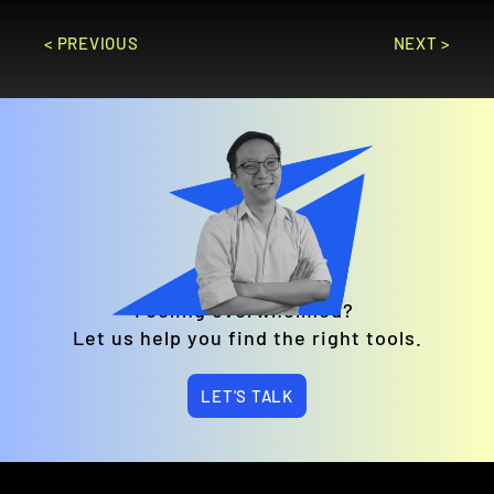
< PREVIOUS
NEXT >
Feeling overwhelmed? 
Let us help you find the right tools.
LET'S TALK