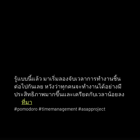
สมดุลในการทำงาน
⭐ สร้างการสื่อสารที่ดีขึ้นระหว่างในทีม หากทุก
คนในทีมใช้เทคนิค Pomodoro ด้วยกัน จะ
ทำให้ช่วงเวลาทำงานมีความชัดเจนว่าช่วงไหน
เอาไว้ทำงานร่วมกัน ช่วงไหนทำงานของตนเอง 
จึงทำให้เริ่มสื่อสารกันอย่างกระชับและตรง
ประเด็นมากขึ้นได้
รู้แบบนี้แล้ว มาเริ่มลองจับเวลาการทำงานชิ้น
ต่อไปกันเลย หวังว่าทุกคนจะทำงานได้อย่างมี
ประสิทธิภาพมากขึ้นและเครียดกับเวลาน้อยลง
ที่มา
#pomodoro #timemanagement #asapproject