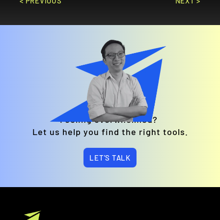
< PREVIOUS
NEXT >
Feeling overwhelmed? 
Let us help you find the right tools.
LET'S TALK