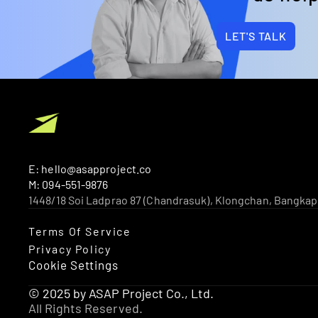
LET'S TALK
E: hello@asapproject.co
M: 094-551-9876
1448/18 Soi Ladprao 87 (Chandrasuk), Klongchan, Bangkap
Terms Of Service
Privacy Policy
Cookie Settings
© 2025 by ASAP Project Co., Ltd.
All Rights Reserved.